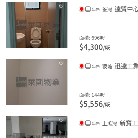
達貿中
荃灣
工
出售
面積
:
696
呎
$
4,300
/
呎
迅達工
觀塘
工
出售
面積
:
144
呎
$
5,556
/
呎
新寶工
土瓜灣
工
出售