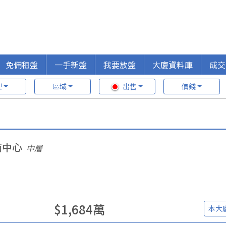
免佣租盤
一手新盤
我要放盤
大廈資料庫
成交
型
區域
出售
價錢
商中心
中層
$
1,684
萬
本大