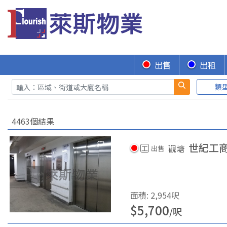
出售
出租
類
4463個結果
世紀工
觀塘
工
出售
面積
:
2,954
呎
$
5,700
/
呎