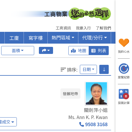
工商資訊
我要入行
了解我們
熱門區域
代理/分行
工廈
寫字樓
面積
地圖
列表
我的心水
排序
:
日期
↓
瀏覽紀錄
發展地帶
按揭計算
關劍萍小姐
Ms. Ann K. P. Kwan
廈成交
9508 3168