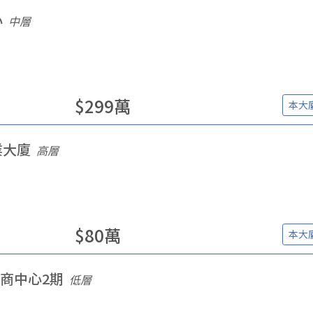
心
中層
$
299
萬
本大
業大廈
高層
$
80
萬
本大
商中心2期
低層