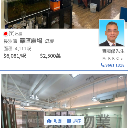
工
出售
華匯廣場
長沙灣
低層
面積
:
4,111
呎
陳國傑先生
$
6,081
/
呎
$
2,500
萬
Mr. K. K. Chan
9661 1318
地圖
排序