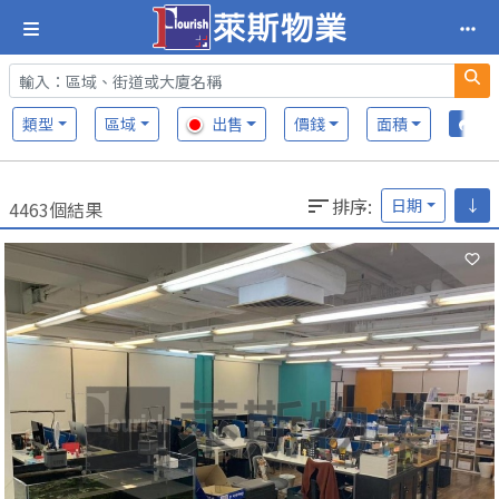
類型
區域
出售
價錢
面積
排序
:
日期
↓
4463個結果