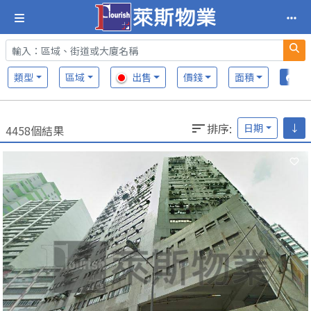
類型
區域
出售
價錢
面積
排序
:
日期
↓
4458個結果