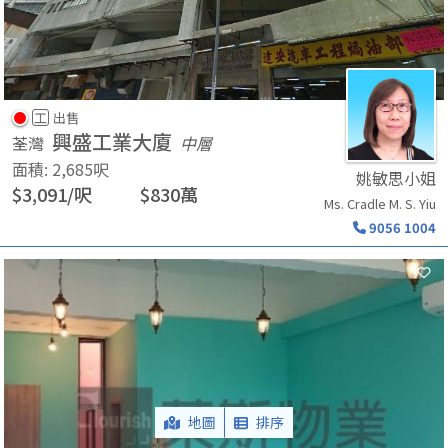
工
出售
興盛工業大廈
荃灣
中層
面積
:
2,685
呎
姚敏思小姐
$
3,091
/
呎
$
830
萬
Ms. Cradle M. S. Yiu
9056 1004
地圖
排序