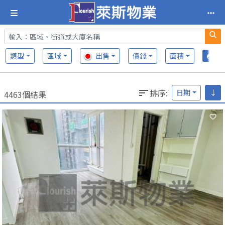
類型
區域
出售
價錢
面積
排序
:
日期
↓
4463個結果