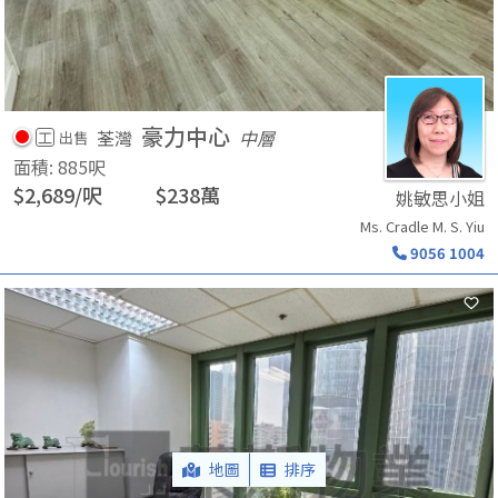
豪力中心
荃灣
中層
工
出售
面積
:
885
呎
$
2,689
/
呎
$
238
萬
姚敏思小姐
Ms. Cradle M. S. Yiu
9056 1004
地圖
排序