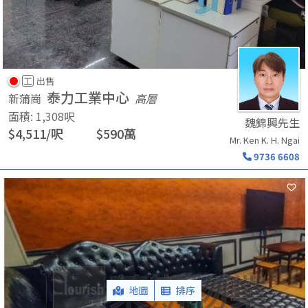
工
出售
泰力工業中心
新蒲崗
高層
面積
:
1,308
呎
魏錦興先生
$
4,511
/
呎
$
590
萬
Mr. Ken K. H. Ngai
9736 6608
地圖
排序