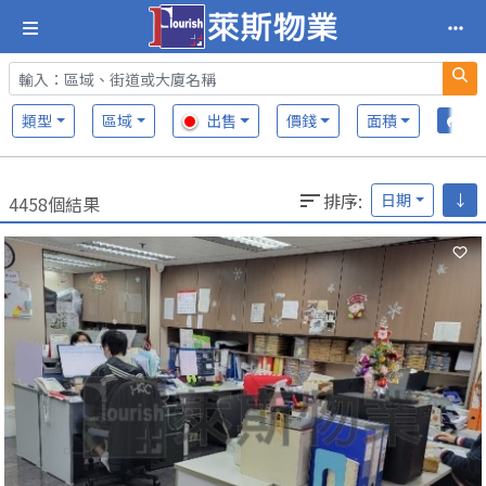
類型
區域
出售
價錢
面積
排序
:
日期
↓
4458個結果