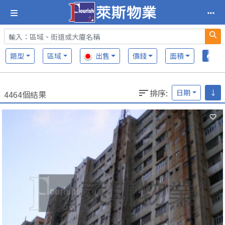
類型
區域
出售
價錢
面積
排序
:
日期
↓
4464個結果