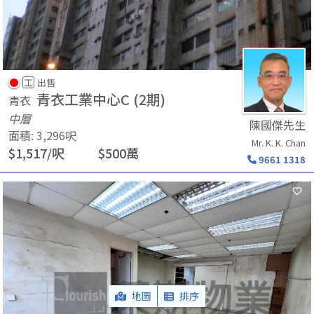
工
出售
青衣工業中心C (2期)
青衣
中層
陳國傑先生
面積
:
3,296
呎
Mr. K. K. Chan
$
1,517
/
呎
$
500
萬
9661 1318
地圖
排序