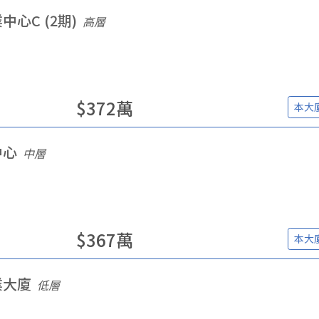
中心C (2期)
高層
$
372
萬
本大
中心
中層
$
367
萬
本大
業大廈
低層