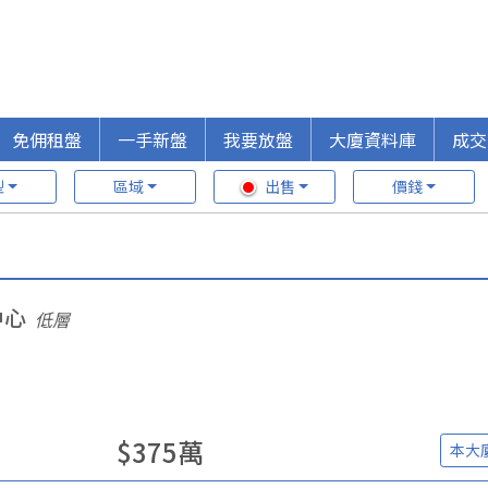
免佣租盤
一手新盤
我要放盤
大廈資料庫
成交
型
區域
出售
價錢
中心
低層
$
375
萬
本大