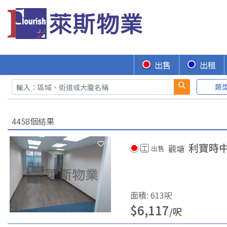
出售
出租
類
4458個結果
利寶時
觀塘
工
出售
面積
:
613
呎
$
6,117
/
呎