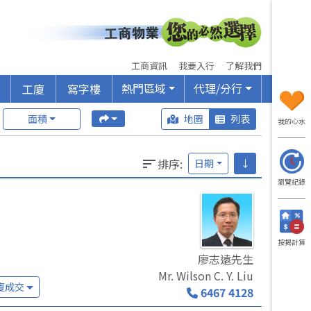
工商資訊
我要入行
了解我們
熱門區域
代理/分行
工廈
寫字樓
面積
地圖
列表
我的心水
排序
:
日期
↓
瀏覽紀錄
按揭計算
廖志遠先生
Mr. Wilson C. Y. Liu
廈成交
6467 4128