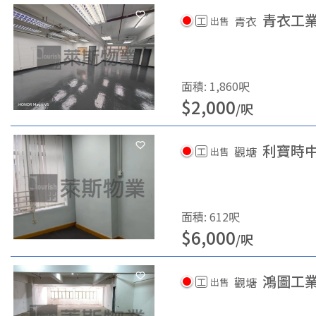
青衣工業
青衣
工
出售
面積
:
1,860
呎
$
2,000
/
呎
利寶時
觀塘
工
出售
面積
:
612
呎
$
6,000
/
呎
鴻圖工
觀塘
工
出售