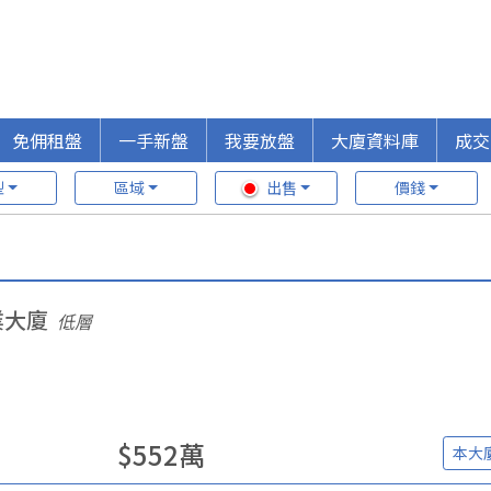
免佣租盤
一手新盤
我要放盤
大廈資料庫
成交
型
區域
出售
價錢
業大廈
低層
$
552
萬
本大