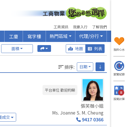
工商資訊
我要入行
了解我們
熱門區域
代理/分行
工廈
寫字樓
面積
地圖
列表
我的心水
排序
:
日期
↓
瀏覽紀錄
平台單位 歡迎約睇
按揭計算
張笑薇小姐
Ms. Joanne S. M. Cheung
廈成交
9417 0366