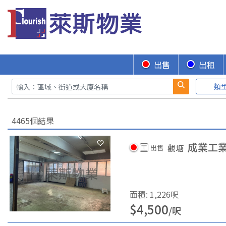
出售
出租
類
4465個結果
成業工
觀塘
工
出售
面積
:
1,226
呎
$
4,500
/
呎