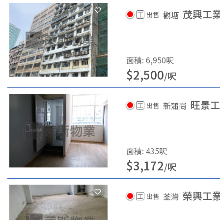
茂興工
觀塘
工
出售
面積
:
6,950
呎
$
2,500
/
呎
旺景工
新蒲崗
工
出售
面積
:
435
呎
$
3,172
/
呎
榮興工
荃灣
工
出售