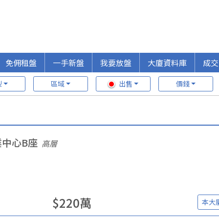
免佣租盤
一手新盤
我要放盤
大廈資料庫
成交
型
區域
出售
價錢
業中心B座
高層
$
220
萬
本大