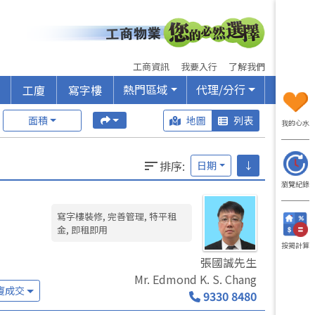
工商資訊
我要入行
了解我們
熱門區域
代理/分行
工廈
寫字樓
面積
地圖
列表
我的心水
排序
:
日期
↓
瀏覽紀錄
寫字樓裝修, 完善管理, 特平租
金, 即租即用
按揭計算
張國誠先生
Mr. Edmond K. S. Chang
廈成交
9330 8480