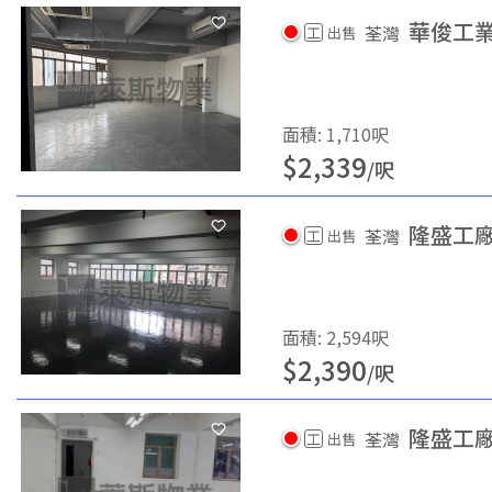
華俊工
荃灣
工
出售
面積
:
1,710
呎
$
2,339
/
呎
隆盛工
荃灣
工
出售
面積
:
2,594
呎
$
2,390
/
呎
隆盛工
荃灣
工
出售