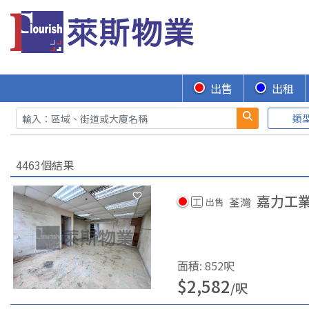
出售
出租
類
4463個結果
嘉力工
荃灣
工
出售
面積
:
852
呎
$
2,582
/
呎