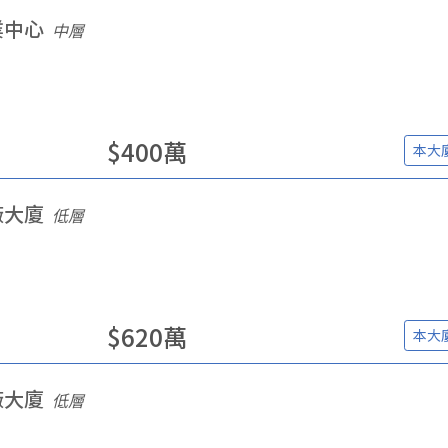
業中心
中層
$
400
萬
本大
廠大廈
低層
$
620
萬
本大
廠大廈
低層