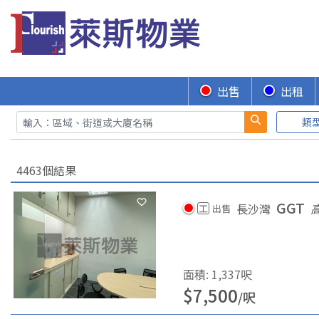
出售
出租
類
4463個結果
GGT
長沙灣
工
出售
面積
:
1,337
呎
$
7,500
/
呎