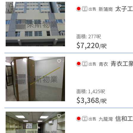
太子工
新蒲崗
工
出售
面積
:
277
呎
$
7,220
/
呎
青衣工業
青衣
工
出售
面積
:
1,425
呎
$
3,368
/
呎
信和工
九龍灣
工
出售