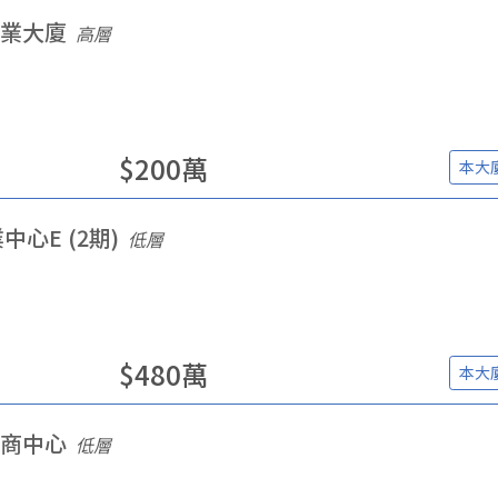
業大廈
高層
$
200
萬
本大
中心E (2期)
低層
$
480
萬
本大
商中心
低層