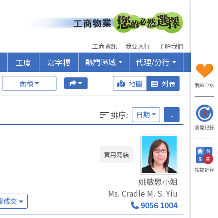
工商資訊
我要入行
了解我們
熱門區域
代理/分行
工廈
寫字樓
面積
地圖
列表
我的心水
排序
:
日期
↓
瀏覽紀錄
實用寫裝
按揭計算
姚敏思小姐
Ms. Cradle M. S. Yiu
廈成交
9056 1004