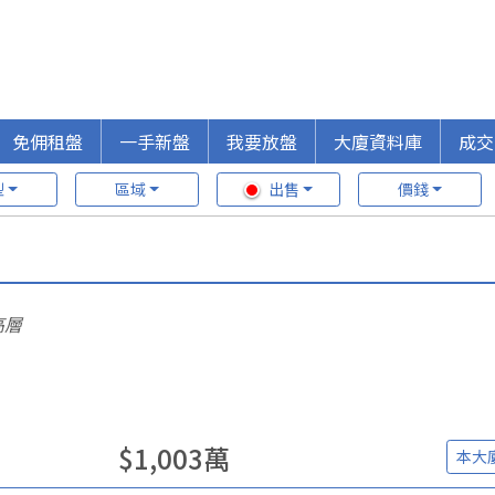
免佣租盤
一手新盤
我要放盤
大廈資料庫
成交
型
區域
出售
價錢
高層
$
1,003
萬
本大