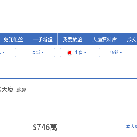
免佣租盤
一手新盤
我要放盤
大廈資料庫
成交
型
區域
出售
價錢
業大廈
高層
$
746
萬
本大