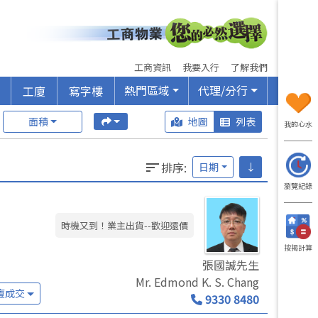
工商資訊
我要入行
了解我們
熱門區域
代理/分行
工廈
寫字樓
面積
地圖
列表
我的心水
排序
:
日期
↓
瀏覽紀錄
時機又到！業主出貨--歡迎還價
按揭計算
張國誠先生
Mr. Edmond K. S. Chang
廈成交
9330 8480