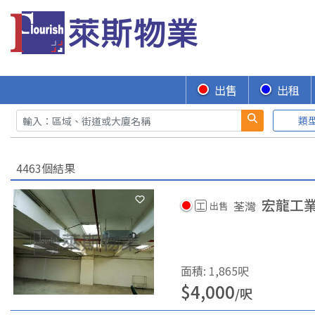
出售
出租
類
4463個結果
宏龍工
荃灣
工
出售
面積
:
1,865
呎
$
4,000
/
呎