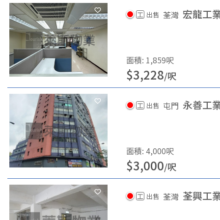
宏龍工
荃灣
工
出售
面積
:
1,859
呎
$
3,228
/
呎
永善工
屯門
工
出售
面積
:
4,000
呎
$
3,000
/
呎
荃興工
荃灣
工
出售