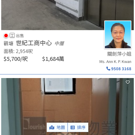
工
出售
世紀工商中心
觀塘
中層
面積
:
2,954
呎
關劍萍小姐
$
5,700
/
呎
$
1,684
萬
Ms. Ann K. P. Kwan
9508 3168
地圖
排序