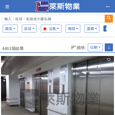
類型
區域
出售
價錢
面積
排序
:
日期
↓
4463個結果