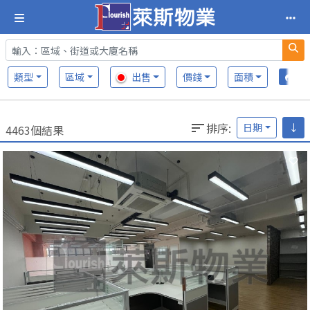
類型
區域
出售
價錢
面積
排序
:
日期
↓
4463個結果