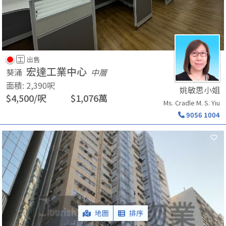
工
出售
宏達工業中心
葵涌
中層
面積
:
2,390
呎
姚敏思小姐
$
4,500
/
呎
$
1,076
萬
Ms. Cradle M. S. Yiu
9056 1004
地圖
排序