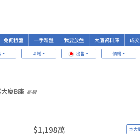
免佣租盤
一手新盤
我要放盤
大廈資料庫
成交
型
區域
出售
價錢
業大廈B座
高層
$
1,198
萬
本大