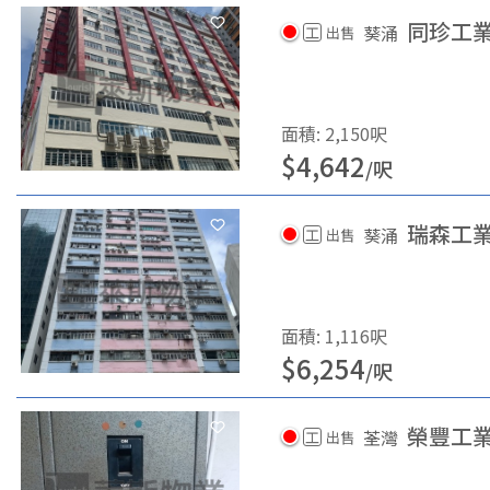
同珍工
葵涌
工
出售
面積
:
2,150
呎
$
4,642
/
呎
瑞森工
葵涌
工
出售
面積
:
1,116
呎
$
6,254
/
呎
榮豐工
荃灣
工
出售