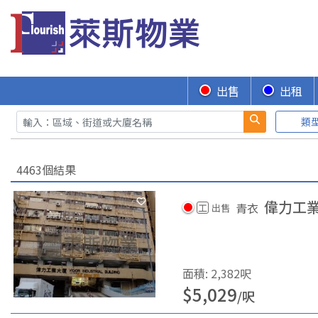
出售
出租
類
4463個結果
偉力工
青衣
工
出售
面積
:
2,382
呎
$
5,029
/
呎