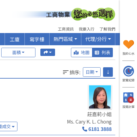
工商資訊
我要入行
了解我們
熱門區域
代理/分行
工廈
寫字樓
面積
地圖
列表
我的心水
排序
:
日期
↓
瀏覽紀錄
按揭計算
莊嘉莉小姐
Ms. Cary K. L. Chong
廈成交
6181 3888