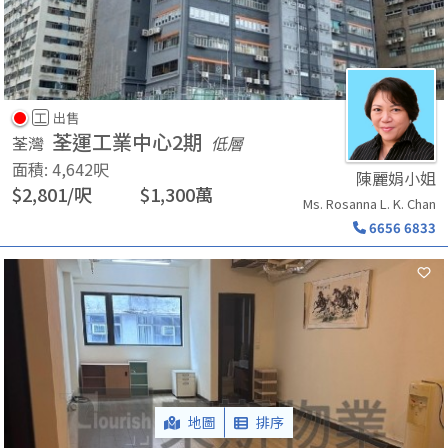
工
出售
荃運工業中心2期
荃灣
低層
面積
:
4,642
呎
陳麗娟小姐
$
2,801
/
呎
$
1,300
萬
Ms. Rosanna L. K. Chan
6656 6833
地圖
排序