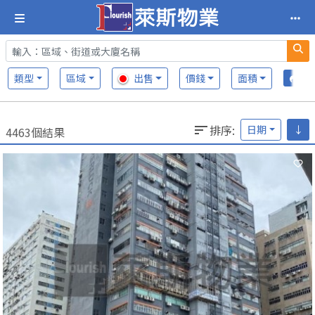
類型
區域
出售
價錢
面積
排序
:
日期
↓
4463個結果