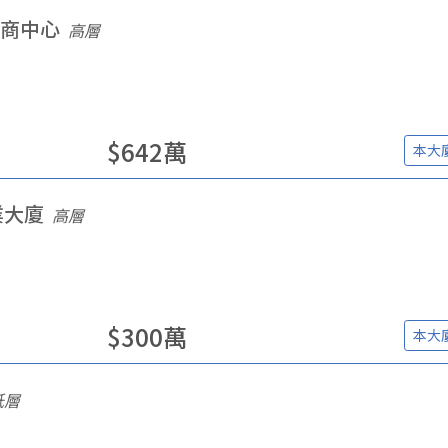
商中心
高層
$
642
萬
本大
業大廈
高層
$
300
萬
本大
低層