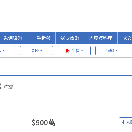
免佣租盤
一手新盤
我要放盤
大廈資料庫
成交
型
區域
出售
價錢
場
中層
$
900
萬
本大