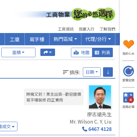
工商資訊
我要入行
了解我們
熱門區域
代理/分行
工廈
寫字樓
面積
地圖
列表
我的心水
排序
:
日期
↓
瀏覽紀錄
時機又到！業主出貨--歡迎還價
寫字樓裝修 四正實用
按揭計算
廖志遠先生
Mr. Wilson C. Y. Liu
廈成交
6467 4128