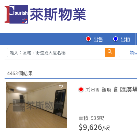
出售
出租
類
4463個結果
創匯廣
觀塘
工
出售
面積
:
935
呎
$
9,626
/
呎