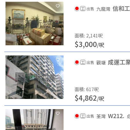
信和工
九龍灣
工
出售
面積
:
2,141
呎
$
3,000
/
呎
成運工
觀塘
工
出售
面積
:
617
呎
$
4,862
/
呎
W212.
荃灣
工
出售