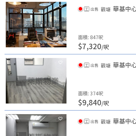
華基中
觀塘
工
出售
面積
:
847
呎
$
7,320
/
呎
華基中
觀塘
工
出售
面積
:
374
呎
$
9,840
/
呎
華基中
觀塘
工
出售