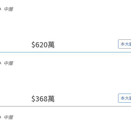
心
中層
$
620
萬
本大
心
中層
$
368
萬
本大
心
中層