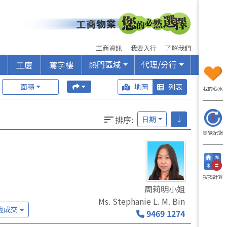
工商資訊
我要入行
了解我們
熱門區域
代理/分行
工廈
寫字樓
面積
地圖
列表
我的心水
排序
:
日期
↓
瀏覽紀錄
按揭計算
周莉明小姐
Ms. Stephanie L. M. Bin
廈成交
9469 1274