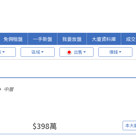
免佣租盤
一手新盤
我要放盤
大廈資料庫
成交
型
區域
出售
價錢
心
中層
$
398
萬
本大