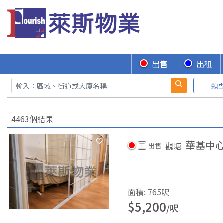
出售
出租
類
4463個結果
華基中
觀塘
工
出售
面積
:
765
呎
$
5,200
/
呎