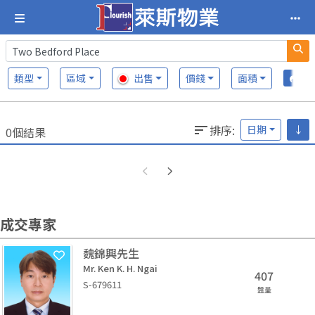
類型
區域
出售
價錢
面積
排序
:
日期
↓
0個結果
成交專家
魏錦興先生
Mr. Ken K. H. Ngai
407
S-679611
盤量