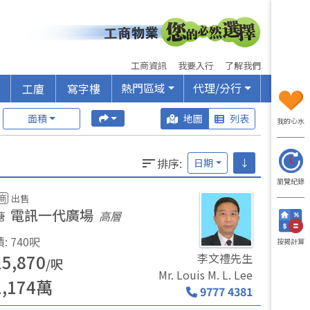
工商資訊
我要入行
了解我們
熱門區域
代理/分行
工廈
寫字樓
面積
地圖
列表
我的心水
排序
:
日期
↓
瀏覽紀錄
商
出售
電訊一代廣場
塘
高層
積
:
740
呎
按揭計算
15,870
李文禮先生
/
呎
Mr. Louis M. L. Lee
1,174
萬
9777 4381