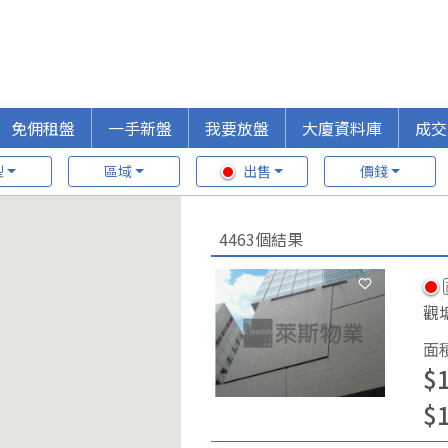
免佣租盤
一手新盤
我要放盤
大廈資料庫
成交
型
區域
出售
價錢
4463個結果
觀
面
$
$