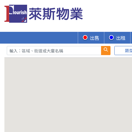
出售
出租
類