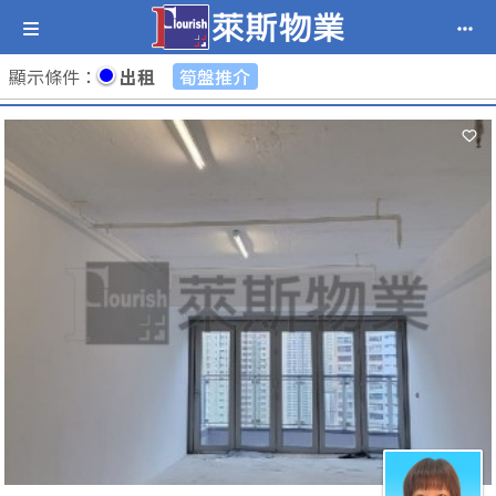
顯示條件
：
出租
筍盤推介