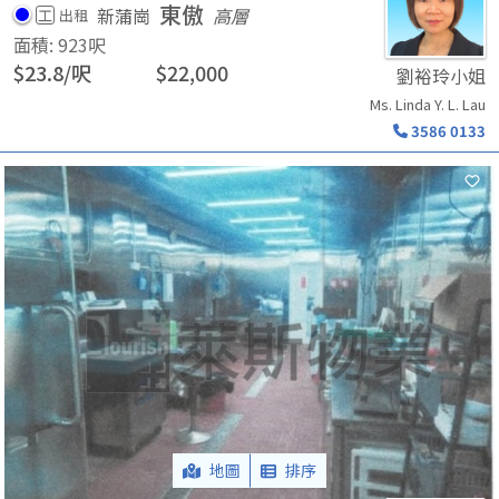
東傲
新蒲崗
高層
工
出租
面積
:
923
呎
$
23.8
/
呎
$
22,000
劉裕玲小姐
Ms. Linda Y. L. Lau
3586 0133
地圖
排序