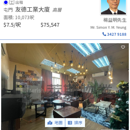
工
出租
友德工業大廈
屯門
高層
面積
:
10,073
呎
楊益明先生
$
7.5
/
呎
$
75,547
Mr. Simon Y. M. Yeung
3427 9188
地圖
排序