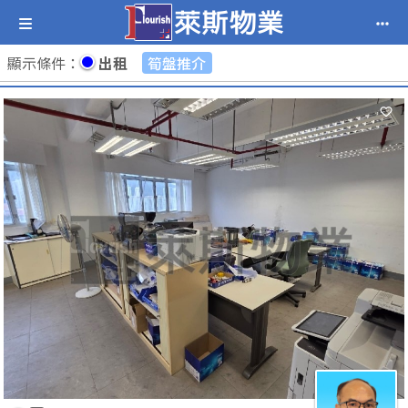
顯示條件
：
出租
筍盤推介