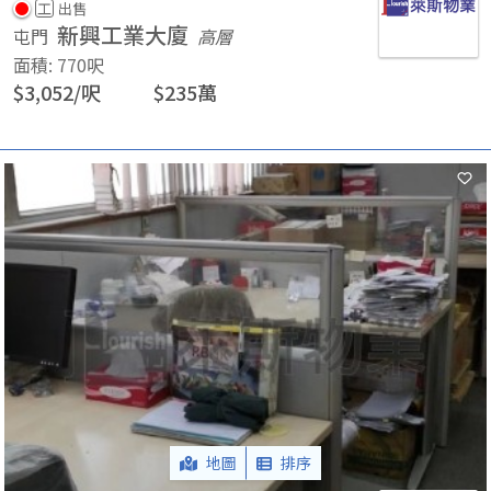
工
出售
新興工業大廈
屯門
高層
面積
:
770
呎
$
3,052
/
呎
$
235
萬
地圖
排序