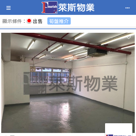
顯示條件
：
出售
筍盤推介