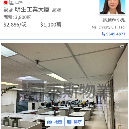
工
出售
明生工業大廈
觀塘
高層
面積
:
3,800
呎
蔡麗輝小姐
$
2,895
/
呎
$
1,100
萬
Ms. Christy L. F. Tsoi
9649 4877
地圖
排序