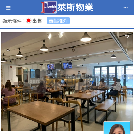
顯示條件
：
出售
筍盤推介