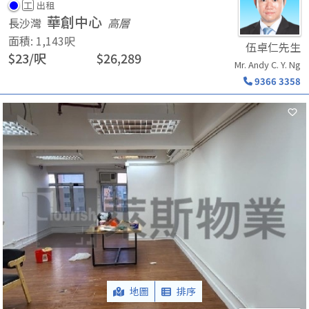
工
出租
華創中心
長沙灣
高層
面積
:
1,143
呎
伍卓仁先生
$
23
/
呎
$
26,289
Mr. Andy C. Y. Ng
9366 3358
地圖
排序