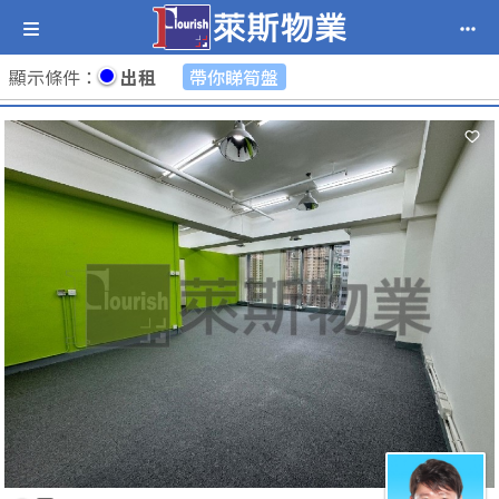
顯示條件
：
出租
帶你睇筍盤