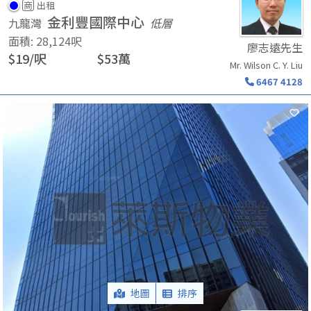
商
出租
金利豐國際中心
九龍灣
低層
面積
:
28,124
呎
廖志遠先生
$
19
/
呎
$
53
萬
Mr. Wilson C. Y. Liu
6467 4128
地圖
排序