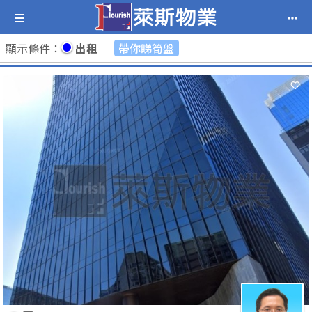
顯示條件
：
出租
帶你睇筍盤