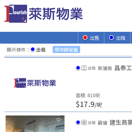
出售
出租
顯示條件
：
出租
帶你睇筍盤
昌泰工
新蒲崗
工
出租
面積
:
810
呎
$
17.9
/
呎
建生商
觀塘
商
出租