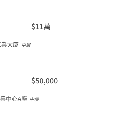
$
11
萬
工業大廈
中層
$
50,000
業中心A座
中層