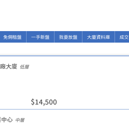
免佣租盤
一手新盤
我要放盤
大廈資料庫
成交
廠大廈
低層
$
14,500
業中心
中層