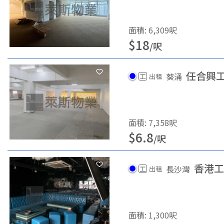
面積
:
6,309
呎
$
18
/
呎
任合興
葵涌
工
出租
面積
:
7,358
呎
$
6.8
/
呎
香港工
長沙灣
工
出租
面積
:
1,300
呎