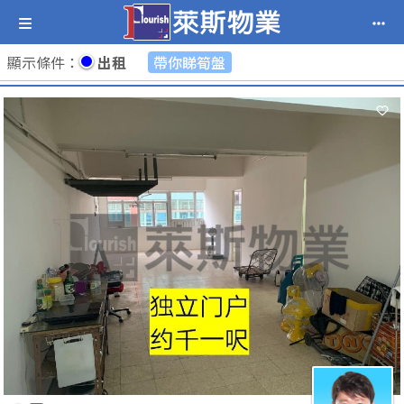
顯示條件
：
出租
帶你睇筍盤