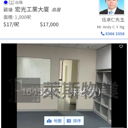
工
出租
宏光工業大廈
觀塘
高層
面積
:
1,000
呎
伍卓仁先生
$
17
/
呎
$
17,000
Mr. Andy C. Y. Ng
9366 3358
地圖
排序