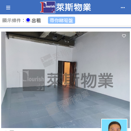
顯示條件
：
出租
帶你睇筍盤