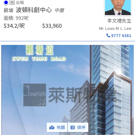
商
出租
波頓科創中心
觀塘
中層
面積
:
992
呎
李文禮先生
$
34.2
/
呎
$
33,960
Mr. Louis M. L. Lee
9777 4381
地圖
排序