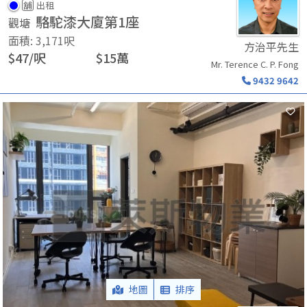
舖
出租
駱駝漆大廈第1座
觀塘
面積
:
3,171
呎
方治平先生
$
47
/
呎
$
15
萬
Mr. Terence C. P. Fong
9432 9642
地圖
排序