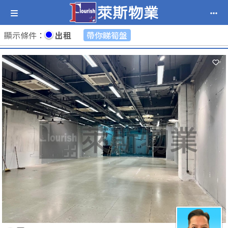
顯示條件
：
出租
帶你睇筍盤