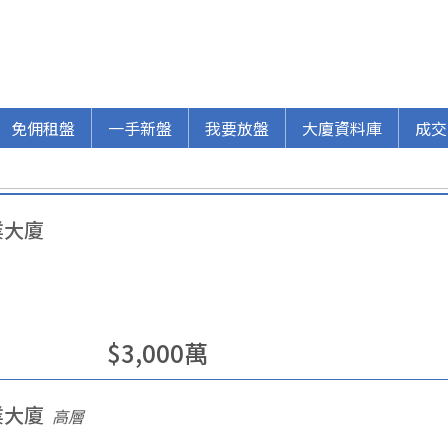
免佣租盤
一手新盤
我要放盤
大廈資料庫
成交
業大廈
$
3,000
萬
業大廈
高層