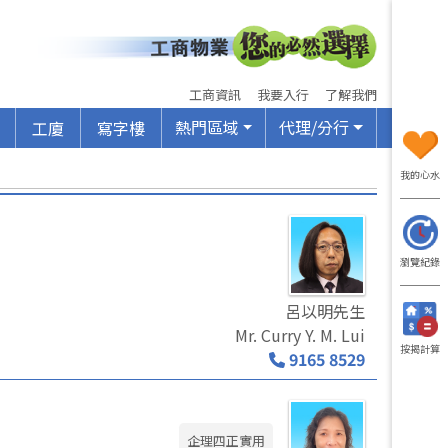
工商資訊
我要入行
了解我們
熱門區域
代理/分行
工廈
寫字樓
我的心水
瀏覽紀錄
呂以明先生
Mr. Curry Y. M. Lui
按揭計算
9165 8529
企理四正實用