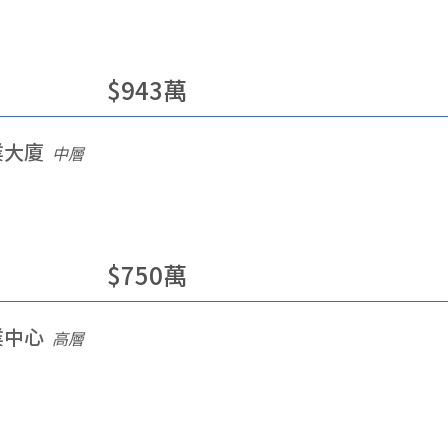
$
943
萬
業大廈
中層
$
750
萬
業中心
高層