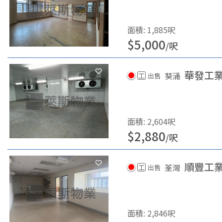
面積
:
1,885
呎
$
5,000
/
呎
華發工
葵涌
工
出售
面積
:
2,604
呎
$
2,880
/
呎
順豐工
荃灣
工
出售
面積
:
2,846
呎