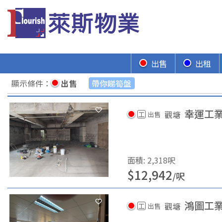
出售
出租
顯示條件
：
出售
帶你睇筍盤
幸運工
觀塘
工
出售
面積
:
2,318
呎
$
12,942
/
呎
鴻圖工
觀塘
工
出售