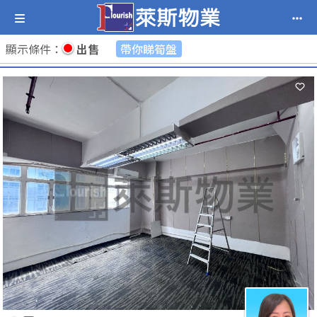
顯示條件
：
出售
帶你睇筍盤