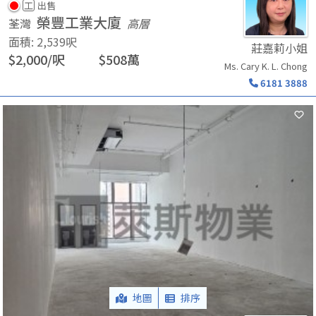
工
出售
榮豐工業大廈
荃灣
高層
面積
:
2,539
呎
莊嘉莉小姐
$
2,000
/
呎
$
508
萬
Ms. Cary K. L. Chong
6181 3888
地圖
排序