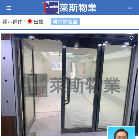
顯示條件
：
出售
帶你睇筍盤