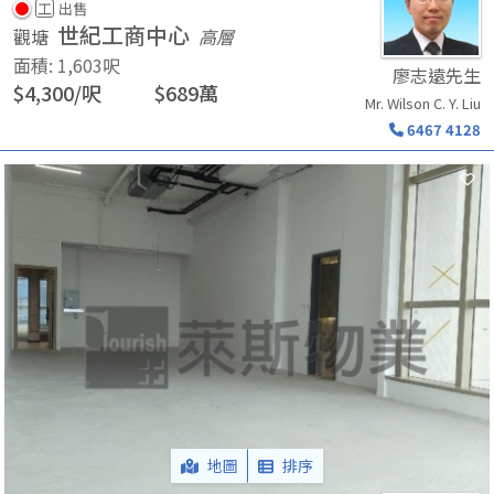
工
出售
世紀工商中心
觀塘
高層
面積
:
1,603
呎
廖志遠先生
$
4,300
/
呎
$
689
萬
Mr. Wilson C. Y. Liu
6467 4128
地圖
排序