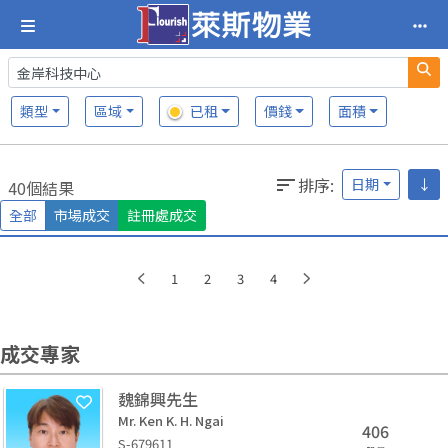
類型
區域
已租
價錢
面積
排序
:
日期
↓
40個結果
全部
市場成交
註冊處成交
1
2
3
4
成交專家
魏錦興先生
Mr. Ken K. H. Ngai
406
S-679611