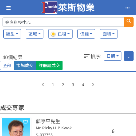
類型
區域
已租
價錢
面積
排序
:
日期
↓
40個結果
全部
市場成交
註冊處成交
1
2
3
4
成交專家
郭亨平先生
Mr. Ricky H. P. Kwok
6
S-032755