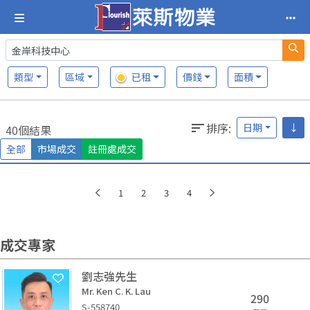
類型
區域
已租
價錢
面積
排序
:
日期
↓
40個結果
全部
市場成交
註冊處成交
1
2
3
4
成交專家
劉志強先生
Mr. Ken C. K. Lau
290
S-558740