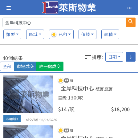
類型
區域
已租
價錢
面積
排序
:
日期
↓
40個結果
全部
市場成交
註冊處成交
工
租
金岸科技中心
樓層 高層
1300
建築
:
呎
$14 /
呎
$18,200
市場資訊
成交日期 :
06/
01/
2026
工
租