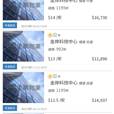
金岸科技中心
樓層 中層
1195
建築
:
呎
$14 /
呎
$16,730
市場資訊
成交日期 :
06/
01/
2026
工
租
金岸科技中心
樓層 低層
992
建築
:
呎
$13 /
呎
$12,896
市場資訊
成交日期 :
17/
12/
2025
工
租
金岸科技中心
樓層 高層
1195
建築
:
呎
$12.5 /
呎
$14,937
市場資訊
成交日期 :
06/
11/
2025