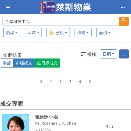
類型
區域
已租
價錢
面積
排序
:
日期
↓
40個結果
全部
市場成交
註冊處成交
1
2
3
4
成交專家
陳麗娟小姐
Ms. Rosanna L. K. Chan
417
S-178566