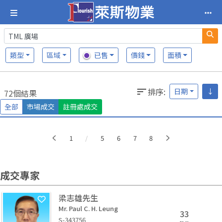
類型
區域
已售
價錢
面積
排序
:
日期
↓
72個結果
全部
市場成交
註冊處成交
More
1
/
5
6
7
8
成交專家
梁志雄先生
Mr. Paul C. H. Leung
33
S-343756