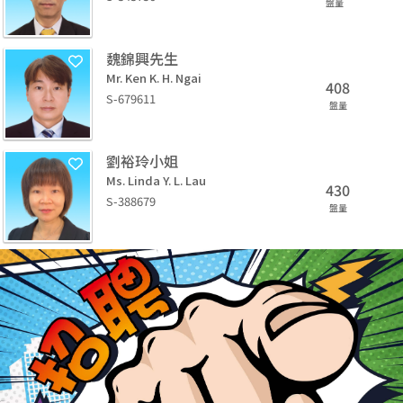
盤量
魏錦興先生
Mr. Ken K. H. Ngai
408
S-679611
盤量
劉裕玲小姐
Ms. Linda Y. L. Lau
430
S-388679
盤量