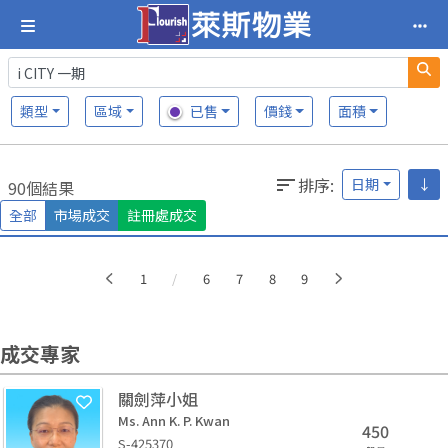
類型
區域
已售
價錢
面積
排序
:
日期
↓
90個結果
全部
市場成交
註冊處成交
More
1
/
6
7
8
9
成交專家
關劍萍小姐
Ms. Ann K. P. Kwan
450
S-425370