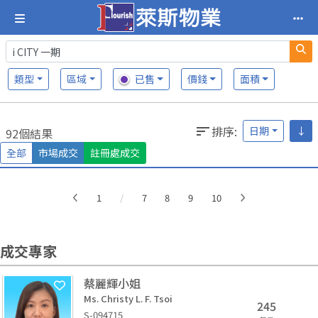
類型
區域
已售
價錢
面積
排序
:
日期
↓
92個結果
全部
市場成交
註冊處成交
More
1
/
7
8
9
10
成交專家
蔡麗輝小姐
Ms. Christy L. F. Tsoi
245
S-094715