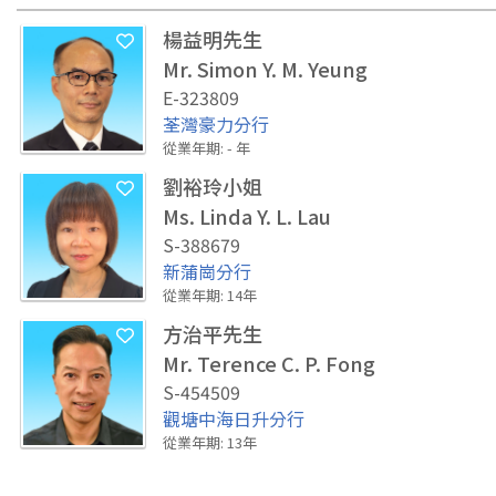
楊益明先生
Mr. Simon Y. M. Yeung
E-323809
荃灣豪力分行
從業年期
:
-
年
劉裕玲小姐
Ms. Linda Y. L. Lau
S-388679
新蒲崗分行
從業年期
:
14
年
方治平先生
Mr. Terence C. P. Fong
S-454509
觀塘中海日升分行
從業年期
:
13
年