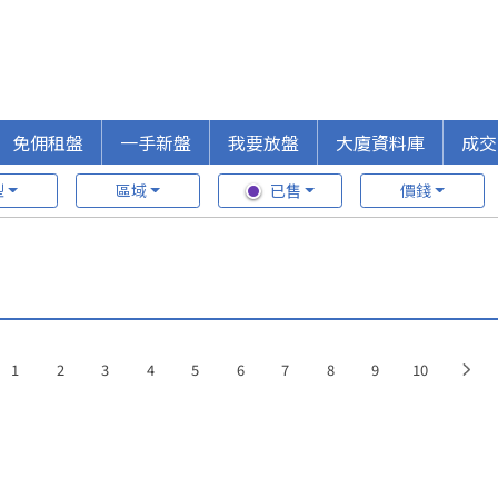
免佣租盤
一手新盤
我要放盤
大廈資料庫
成交
型
區域
已售
價錢
1
2
3
4
5
6
7
8
9
10