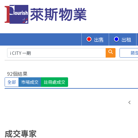
出售
出租
類
92個結果
全部
市場成交
註冊處成交
成交專家