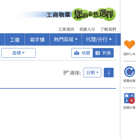
工商資訊
我要入行
了解我們
熱門區域
代理/分行
工廈
寫字樓
面積
地圖
列表
我的心水
排序
:
日期
↓
瀏覽紀錄
按揭計算