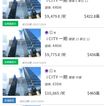
i CITY 一期
樓層 6
單位 12
446
建築
:
呎
$9,479.8 /
呎
$422.8萬
註冊處成交
成交日期 :
26/
07/
2024
工
售
i CITY 一期
樓層 15
單位 12
446
建築
:
呎
$9,775.8 /
呎
$436萬
註冊處成交
成交日期 :
19/
07/
2024
工
售
i CITY 一期
樓層 中層
436
建築
:
呎
$10,665 /
呎
$465萬
市場資訊
成交日期 :
10/
07/
2024