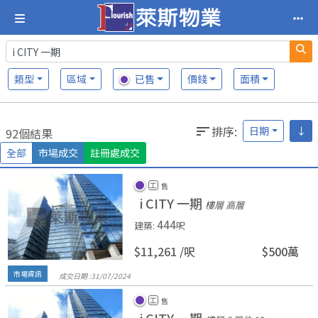
類型
區域
已售
價錢
面積
排序
:
日期
↓
92個結果
全部
市場成交
註冊處成交
工
售
i CITY 一期
樓層 高層
444
建築
:
呎
$11,261 /
呎
$500萬
市場資訊
成交日期 :
31/
07/
2024
工
售