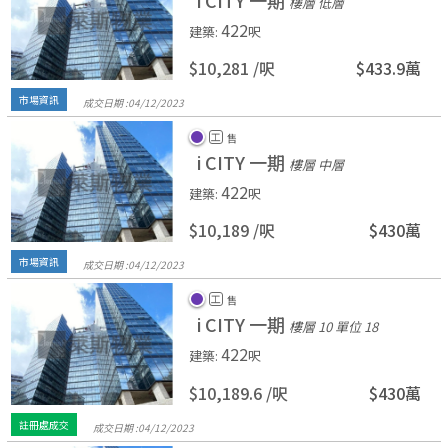
i CITY 一期
樓層 低層
422
建築
:
呎
$10,281 /
呎
$433.9萬
市場資訊
成交日期 :
04/
12/
2023
工
售
i CITY 一期
樓層 中層
422
建築
:
呎
$10,189 /
呎
$430萬
市場資訊
成交日期 :
04/
12/
2023
工
售
i CITY 一期
樓層 10
單位 18
422
建築
:
呎
$10,189.6 /
呎
$430萬
註冊處成交
成交日期 :
04/
12/
2023