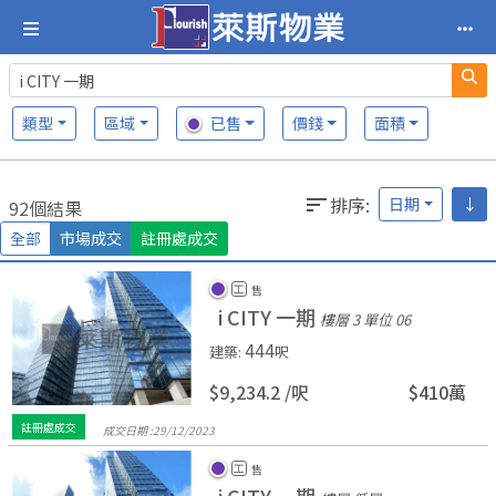
類型
區域
已售
價錢
面積
排序
:
日期
↓
92個結果
全部
市場成交
註冊處成交
工
售
i CITY 一期
樓層 3
單位 06
444
建築
:
呎
$9,234.2 /
呎
$410萬
註冊處成交
成交日期 :
29/
12/
2023
工
售