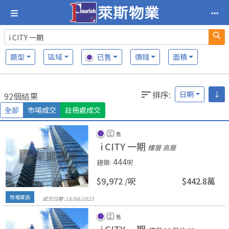
類型
區域
已售
價錢
面積
排序
:
日期
↓
92個結果
全部
市場成交
註冊處成交
工
售
i CITY 一期
樓層 高層
444
建築
:
呎
$9,972 /
呎
$442.8萬
市場資訊
成交日期 :
18/
08/
2023
工
售