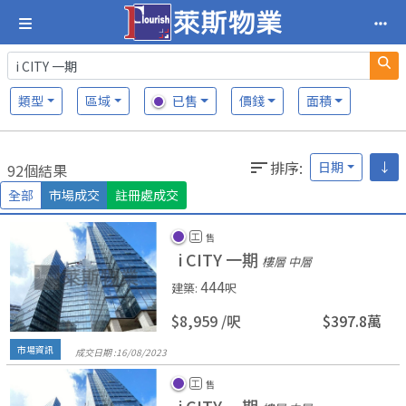
類型
區域
已售
價錢
面積
排序
:
日期
↓
92個結果
全部
市場成交
註冊處成交
工
售
i CITY 一期
樓層 中層
444
建築
:
呎
$8,959 /
呎
$397.8萬
市場資訊
成交日期 :
16/
08/
2023
工
售