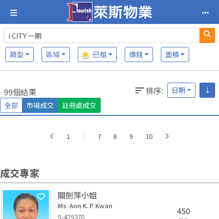
類型
區域
已租
價錢
面積
排序
:
日期
↓
99個結果
全部
市場成交
註冊處成交
More
1
/
7
8
9
10
成交專家
關劍萍小姐
Ms. Ann K. P. Kwan
450
S-425370