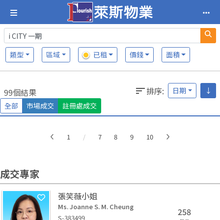
類型
區域
已租
價錢
面積
排序
:
日期
↓
99個結果
全部
市場成交
註冊處成交
More
1
/
7
8
9
10
成交專家
張笑薇小姐
Ms. Joanne S. M. Cheung
258
S-383499