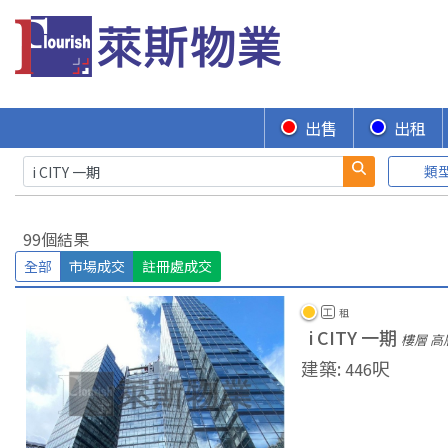
出售
出租
類
99個結果
全部
市場成交
註冊處成交
工
租
i CITY 一期
樓層 高
建築
:
呎
446