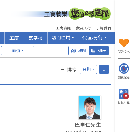
工商資訊
我要入行
了解我們
熱門區域
代理/分行
工廈
寫字樓
面積
地圖
列表
我的心水
排序
:
日期
↓
瀏覽紀錄
按揭計算
伍卓仁先生