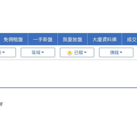
免佣租盤
一手新盤
我要放盤
大廈資料庫
成交
型
區域
已租
價錢
層