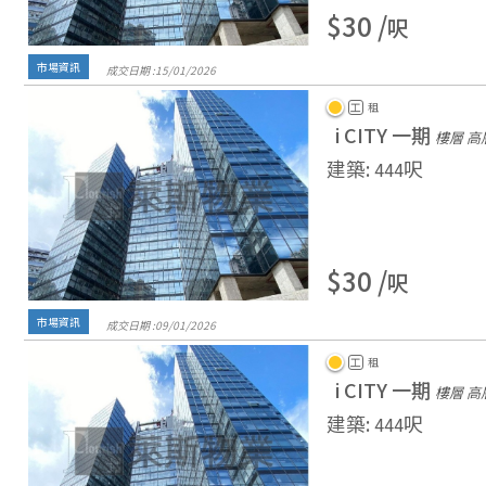
$30 /
呎
市場資訊
成交日期 :
15/
01/
2026
工
租
i CITY 一期
樓層 高
建築
:
呎
444
$30 /
呎
市場資訊
成交日期 :
09/
01/
2026
工
租
i CITY 一期
樓層 高
建築
:
呎
444