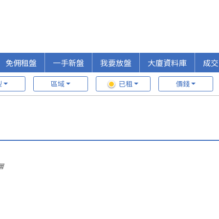
免佣租盤
一手新盤
我要放盤
大廈資料庫
成交
型
區域
已租
價錢
層