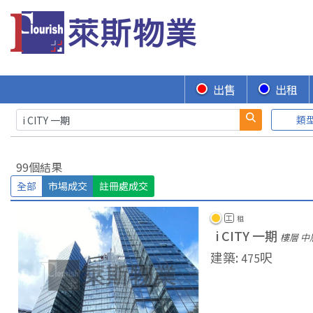
出售
出租
類
99個結果
全部
市場成交
註冊處成交
工
租
i CITY 一期
樓層 中
建築
:
呎
475