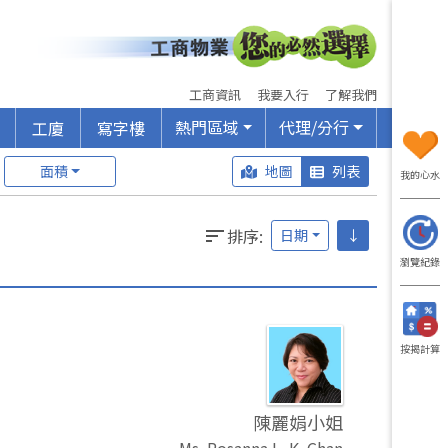
工商資訊
我要入行
了解我們
熱門區域
代理/分行
工廈
寫字樓
面積
地圖
列表
我的心水
排序
:
日期
↓
瀏覽紀錄
按揭計算
陳麗娟小姐