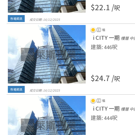
$22.1 /
呎
市場資訊
成交日期 :
16/
12/
2025
工
租
i CITY 一期
樓層 中
建築
:
呎
446
$24.7 /
呎
市場資訊
成交日期 :
16/
12/
2025
工
租
i CITY 一期
樓層 中
建築
:
呎
444