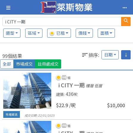
類型
區域
已租
價錢
面積
排序
:
日期
↓
99個結果
全部
市場成交
註冊處成交
工
租
i CITY 一期
樓層 低層
436
建築
:
呎
$22.9 /
呎
$10,000
市場資訊
成交日期 :
22/
01/
2025
工
租